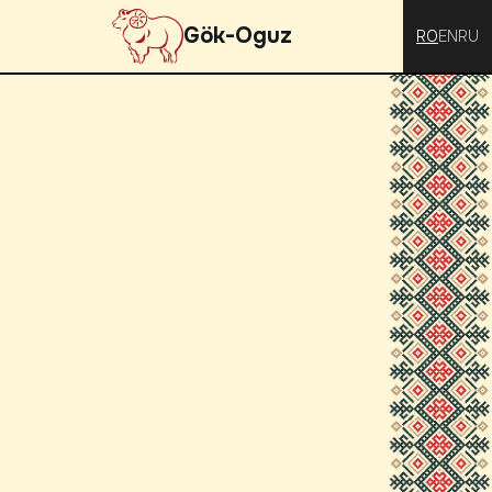
Gök-Oguz
RO
EN
RU